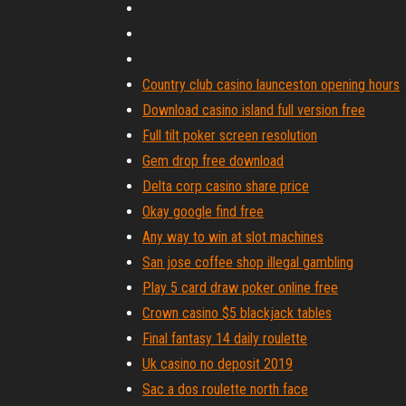
Country club casino launceston opening hours
Download casino island full version free
Full tilt poker screen resolution
Gem drop free download
Delta corp casino share price
Okay google find free
Any way to win at slot machines
San jose coffee shop illegal gambling
Play 5 card draw poker online free
Crown casino $5 blackjack tables
Final fantasy 14 daily roulette
Uk casino no deposit 2019
Sac a dos roulette north face