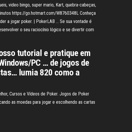
queis, video bingo, super mario, Kart, quebra-cabeças,
 minutos https://go.hotmart.com/W8760348L Conheça
r a jogar poker. | PokerLAB ... Se sua vontade é
senvolver o seu raciocínio lógico e se divertir com
sso tutorial e pratique em
 Windows/PC … de jogos de
ostas… lumia 820 como a
elhor, Cursos e Vídeos de Poker. Jogos de Poker
ocando as moedas para jogar e escolhendo as cartas