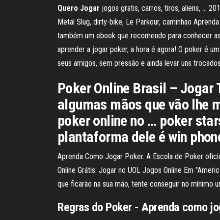
Quero Jogar
jogos gratis, carros, tiros, aliens, … 
Metal Slug, dirty-bike, Le Parkour, caminhao Apre
também um ebook que recomendo para conhecer as est
aprender a jogar poker, a hora é agora! O poker é um
seus amigos, sem pressão e ainda levar uns trocados 
Poker Online Brasil – Jogar
algumas mãos que vão lhe m
poker online no … poker sta
plantaforma dele é win phon
Aprenda Como Jogar Poker. A Escola de Poker oficia
Online Grátis: Jogar no UOL Jogos Online Em "Ameri
que ficarão na sua mão, tente conseguir no mínimo u
Regras do Poker - Aprenda como jo