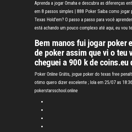
Aprenda a jogar Omaha e descubra as diferenças ent
em 8 passos simples | 888 Poker Saiba como jogar p
Texas Hold'em? O passo a passo para você aprender a
está achando um pouco complexo até aqui, eu vou te
Bem manos fui jogar poker 
de poker assim que vi o teu
cheguei a 900 k de coins.eu 
Poker Online Grátis, jogue poker do texas free penalte
otimo quero dizer excelente ; lola em 25/07 as 18:36h
pokerstarsschool.online