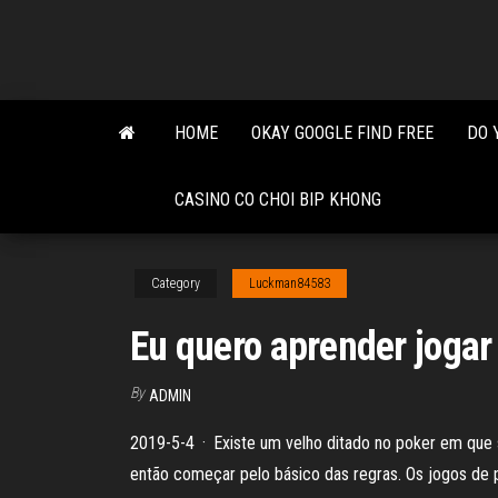
Skip
to
the
content
HOME
OKAY GOOGLE FIND FREE
DO 
CASINO CO CHOI BIP KHONG
Category
Luckman84583
Eu quero aprender jogar
By
ADMIN
2019-5-4 · Existe um velho ditado no poker em que s
então começar pelo básico das regras. Os jogos de 